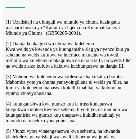
(1) Uzalishaji na ufungaji wa miundo ya chuma itazingatia
masharti husika ya "Kanuni ya Ujenzi na Kukubalika kwa
Miundo ya Chuma" (GB50205-2001).
(2) Daraja la ukaguzi wa ubora wa kulehemu
Kwa welds ya kiwanda ya kuunganisha-slag ya nyenzo kuu ya
sehemu na welds kufutwa ya interface mkutano wa tovuti,
mshono wa kulehemu utakaguliwa na daraja la II, na welds fillet
na welds zisizo kufutwa itakuwa kuchunguzwa na daraja III.
(3) Mshono wa kulehemu wa kiolesura cha kukatiza bomba:
Mabomba yote ya chuma yanayoingiliana ni welds ya fillet, na
fomu ya kulehemu inapaswa kukidhi mahitaji ya kubuni au
vipimo vinavyohusiana.
(4) kuunganishwa kwa gumzo kuu la truss kunapaswa
kuepukwa kutokea kwenye sehemu hiyo hiyo, na muundo wa
kuunganisha wa gumzo kuu unapaswa kukidhi mahitaji ya
muundo na maelezo yanayohusiana.
(5) Viunzi vyote vitatengenezwa kwa sehemu, na kiwanda
kitatekeleza utayarishaji wa awali.Ulehemu wa jumla wa