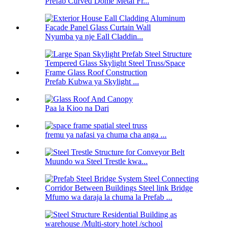
Prefab Curved Dome Metal Fr...
Nyumba ya nje Eall Claddin...
Prefab Kubwa ya Skylight ...
Paa la Kioo na Dari
fremu ya nafasi ya chuma cha anga ...
Muundo wa Steel Trestle kwa...
Mfumo wa daraja la chuma la Prefab ...