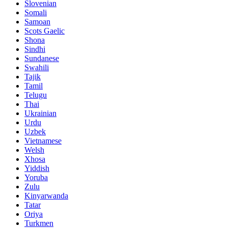
Slovenian
Somali
Samoan
Scots Gaelic
Shona
Sindhi
Sundanese
Swahili
Tajik
Tamil
Telugu
Thai
Ukrainian
Urdu
Uzbek
Vietnamese
Welsh
Xhosa
Yiddish
Yoruba
Zulu
Kinyarwanda
Tatar
Oriya
Turkmen