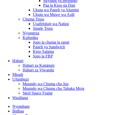
Skylight ya mviringo
Paa la Kioo na Dari
Ukuta wa Paneli ya Alumini
Ukuta wa Mawe wa Asili
Chuma Truss
Usafirishaji wa Nafasi
Single Truss
Nyongeza
Kufunika
Jopo la chuma la rangi
Paneli ya Sandwich
Kioo Salama
Jopo la FRP
Habari
Habari za Kampuni
Habari za Viwanda
Miradi
Ufumbuzi
Muundo wa Chuma cha Juu
Muundo wa Chuma cha Tabaka Moja
Steel Space Frame
Wasiliana
Nyumbani
Bidhaa