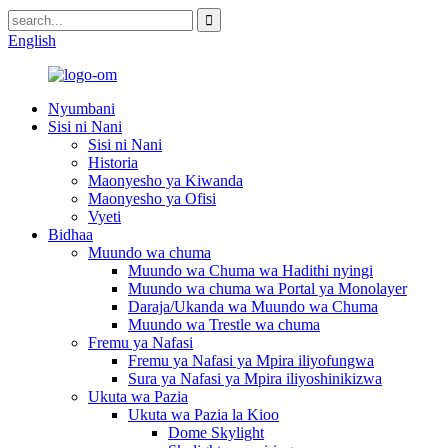
English
Nyumbani
Sisi ni Nani
Sisi ni Nani
Historia
Maonyesho ya Kiwanda
Maonyesho ya Ofisi
Vyeti
Bidhaa
Muundo wa chuma
Muundo wa Chuma wa Hadithi nyingi
Muundo wa chuma wa Portal ya Monolayer
Daraja/Ukanda wa Muundo wa Chuma
Muundo wa Trestle wa chuma
Fremu ya Nafasi
Fremu ya Nafasi ya Mpira iliyofungwa
Sura ya Nafasi ya Mpira iliyoshinikizwa
Ukuta wa Pazia
Ukuta wa Pazia la Kioo
Dome Skylight