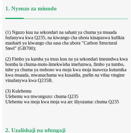
1. Nyenzo za miundo
(1) Nguzo kuu na sekondari na sahani ya chuma ya msaada
hufanywa kwa Q235, na kiwango cha ubora kinapaswa kufikia
masharti ya kiwango cha sasa cha ubora "Carbon Structural
Steel" (GB700);
(2) Fimbo ya kamba ya truss kuu na ya sekondari imeundwa kwa
bomba la chuma-moto-limekwisha imefumwa, fimbo ya tumbo,
tube ya chuma ya mshono wa moja kwa moja inaweza kutumika
kwa msaada, mwanachama wa kusaidia, purlin na vifaa vingine
vinafanywa kwa Q235B.
(3) Kulehemu
Ulehemu wa mwongozo: chuma Q235
Ulehemu wa moja kwa moja wa arc iliyozama: chuma Q235
2. Uzalishaji na ufungaji