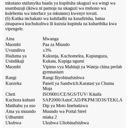
mkutano utafanyika baada ya kupitisha ukaguzi wa wingi wa
usambazaji (ikiwa ni pamoja na ukaguzi wa mshono wa
kulehemu wa interface ya mkutano) kwenye tovuti.
(6) Katika mchakato wa kuhifadhi na kusafirisha, hatua
zinapaswa kuchukuliwa ili kuzuia kupinda na kuharibika kwa
vipengele.
Aina
Mwanga
Maombi
Paa za Miundo
Uvumilivu
±3%
Huduma ya
Kukunja, Kuchomelea, Kupunguza,
Usindikaji
Kukata, Kupiga ngumi
Maombi
Vipimo vya Mahitaji ya Wateja china prefab
gymnasium
Rangi
Rangi Iliyobinafsishwa
Kuezeka
Paneli ya Sandwich.Karatasi ya Chuma
Moja
Cheti
ISO9001/CE/SGS/TUV/ Kitaifa
Kuchora kubuni
SAP2000/AutoCAD/PKPM/3D3S/TEKLA
Matibabu ya uso
Dip ya Moto Imebatizwa
Aina ya muundo
Muundo wa Portal Steel
Udhamini
miaka 2
Ukubwa
Ukubwa Uliobinafsishwa