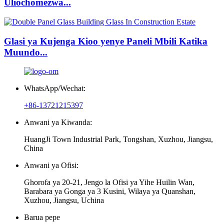
Uliochomezwa...
Glasi ya Kujenga Kioo yenye Paneli Mbili Katika
Muundo...
WhatsApp/Wechat:
+86-13721215397
Anwani ya Kiwanda:
HuangJi Town Industrial Park, Tongshan, Xuzhou, Jiangsu,
China
Anwani ya Ofisi:
Ghorofa ya 20-21, Jengo la Ofisi ya Yihe Huilin Wan,
Barabara ya Gonga ya 3 Kusini, Wilaya ya Quanshan,
Xuzhou, Jiangsu, Uchina
Barua pepe