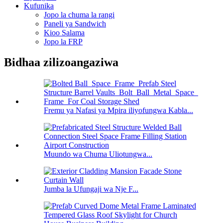
Kufunika
Jopo la chuma la rangi
Paneli ya Sandwich
Kioo Salama
Jopo la FRP
Bidhaa zilizoangaziwa
Fremu ya Nafasi ya Mpira iliyofungwa Kabla...
Muundo wa Chuma Uliotungwa...
Jumba la Ufungaji wa Nje F...