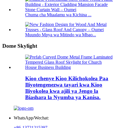
Chuma cha Mtaalamu wa Kichina ...
Muundo Mpya wa Mitindo wa Mbao...
Dome Skylight
Kioo chenye Kioo Kilichokolea Paa
Iliyotengenezwa tayari kwa Kioo
Iliyokolea kwa ajili ya Jengo la
Biashara la Nyumba ya Kanisa.
WhatsApp/Wechat:
+86-13721215397