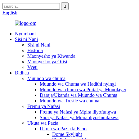
English
Nyumbani
Sisi ni Nani
Sisi ni Nani
Historia
Maonyesho ya Kiwanda
Maonyesho ya Ofisi
Vyeti
Bidhaa
Muundo wa chuma
Muundo wa Chuma wa Hadithi nyingi
Muundo wa chuma wa Portal ya Monolayer
Daraja/Ukanda wa Muundo wa Chuma
Muundo wa Trestle wa chuma
Fremu ya Nafasi
Fremu ya Nafasi ya Mpira iliyofungwa
Sura ya Nafasi ya Mpira iliyoshinikizwa
Ukuta wa Pazia
Ukuta wa Pazia la Kioo
Dome Skylight