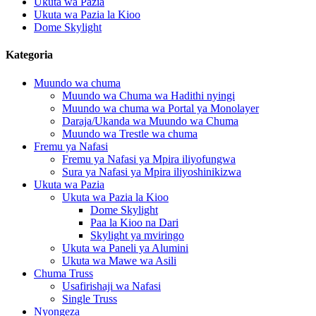
Ukuta wa Pazia
Ukuta wa Pazia la Kioo
Dome Skylight
Kategoria
Muundo wa chuma
Muundo wa Chuma wa Hadithi nyingi
Muundo wa chuma wa Portal ya Monolayer
Daraja/Ukanda wa Muundo wa Chuma
Muundo wa Trestle wa chuma
Fremu ya Nafasi
Fremu ya Nafasi ya Mpira iliyofungwa
Sura ya Nafasi ya Mpira iliyoshinikizwa
Ukuta wa Pazia
Ukuta wa Pazia la Kioo
Dome Skylight
Paa la Kioo na Dari
Skylight ya mviringo
Ukuta wa Paneli ya Alumini
Ukuta wa Mawe wa Asili
Chuma Truss
Usafirishaji wa Nafasi
Single Truss
Nyongeza