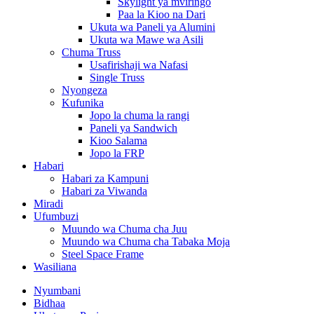
Skylight ya mviringo
Paa la Kioo na Dari
Ukuta wa Paneli ya Alumini
Ukuta wa Mawe wa Asili
Chuma Truss
Usafirishaji wa Nafasi
Single Truss
Nyongeza
Kufunika
Jopo la chuma la rangi
Paneli ya Sandwich
Kioo Salama
Jopo la FRP
Habari
Habari za Kampuni
Habari za Viwanda
Miradi
Ufumbuzi
Muundo wa Chuma cha Juu
Muundo wa Chuma cha Tabaka Moja
Steel Space Frame
Wasiliana
Nyumbani
Bidhaa