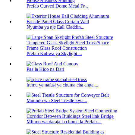
Prefab Curved Dome Metal Fr...
Nyumba ya nje Eall Claddin...
Prefab Kubwa ya Skylight ...
Paa la Kioo na Dari
fremu ya nafasi ya chuma cha anga ...
Muundo wa Steel Trestle kwa...
Mfumo wa daraja la chuma la Prefab ...